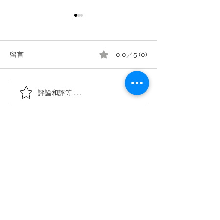
留言
0.0／5 (0)
TCM Consultation:
Sub-Health:
評論和評等......
Addressing the Root
Understanding i
Causes and Personal
Impact on Your 
Wellness for Holistic
Healing
您的健康 - 我们守护
服务
店铺