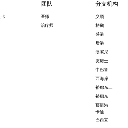
团队
分支机构
金卡
医师
义顺
治疗师
榜鹅
盛港
后港
淡滨尼
友诺士
中巴鲁
西海岸
裕廊东二
裕廊东一
蔡厝港
卡迪
​巴西立