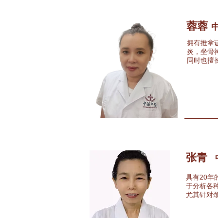
蓉蓉
拥有推拿
炎，坐骨
同时也擅
张青
具有20
于分析各
尤其针对