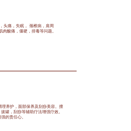
昏，头痛，失眠， 颈椎病，肩周
肌肉酸痛，僵硬，排毒等问题。
。
调理养护，面部保养及刮痧美容。擅
，拔罐，刮痧等辅助疗法增强疗效。
很强的责任心。