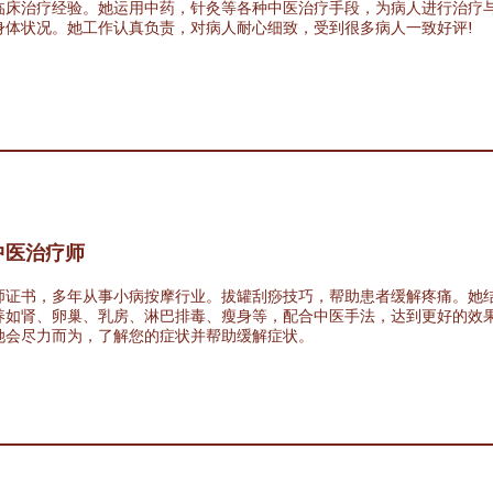
临床治疗经验。她运用中药，针灸等各种中医治疗手段，为病人进行治疗
身体状况。她工作认真负责，对病人耐心细致，受到很多病人一致好评!
中医
治
疗
师
师证书，多年从事小病按摩行业。拔罐刮痧技巧，帮助患者缓解疼痛。她
养如肾、卵巢、乳房、淋巴排毒、瘦身等，配合中医手法，达到更好的效
她会尽力而为，了解您的症状并帮助缓解症状。