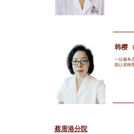
韩樱
一位服务
能让老顾
​蔡厝港分院