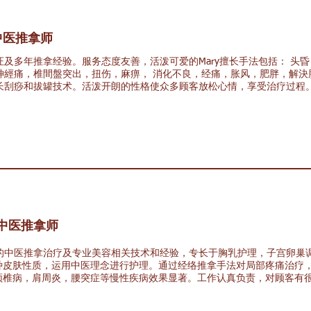
中医推拿师
证及​多年推拿经验。服务态度友善，活泼可爱的Mary擅长手法包括： 头
神經痛，椎間盤突出，扭伤，麻痹， 消化不良，经痛，胀风，肥胖，解決
长刮痧和拔罐技术。活泼开朗的性格使众多顾客放松心情，享受治疗过程
中医
推拿师
年的中医推拿治疗及专业美容相关技术和经验，专长于胸乳护理，子宫卵巢
种皮肤性质，运用中医理念进行护理。通过经络推拿手法对局部疼痛治疗
颈椎病，肩周炎，腰突症等慢性疾病效果显著。工作认真负责，对顾客有