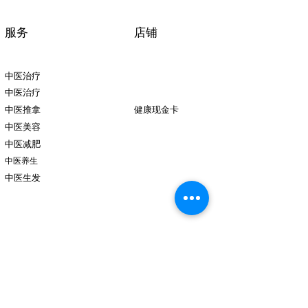
服务
店铺
中医治疗
中医治疗
中医推拿
健康现金卡
中医美容
中医减肥
中医养生
中医生发
团队
分支机构
医师
义顺
治疗师
榜鹅
盛港